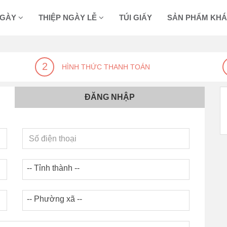
NGÀY
THIỆP NGÀY LỄ
TÚI GIẤY
SẢN PHẨM KH
2
HÌNH THỨC THANH TOÁN
ĐĂNG NHẬP
-- Tỉnh thành --
-- Phường xã --