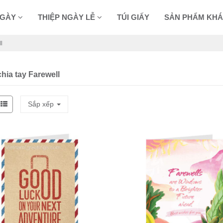
NGÀY
THIỆP NGÀY LỄ
TÚI GIẤY
SẢN PHẨM KH
l
hia tay Farewell
Sắp xếp