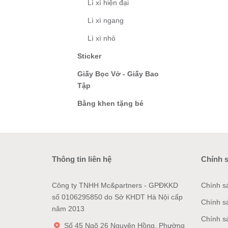
Lì xì hiện đại
Lì xì ngang
Lì xì nhỏ
Sticker
Giấy Bọc Vở - Giấy Bao
Tập
Bằng khen tặng bé
Thông tin liên hệ
Chính 
Công ty TNHH Mc&partners - GPĐKKD
Chính s
số 0106295850 do Sở KHDT Hà Nội cấp
Chính s
năm 2013
Chính s
Số 45 Ngõ 26 Nguyên Hồng, Phường