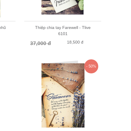
 nhũ
Thiệp chia tay Farewell - Tlive
6101
18,500 đ
37,000 đ
- 50%