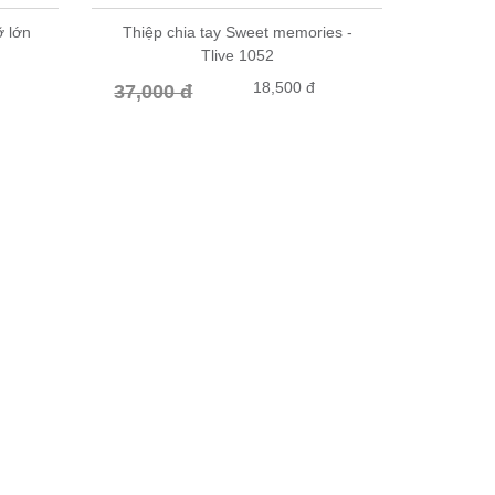
ỡ lớn
Thiệp chia tay Sweet memories -
Tlive 1052
18,500 đ
37,000 đ