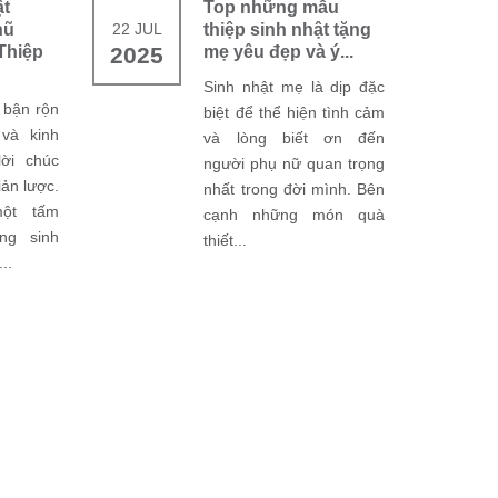
ật
Top những mẫu
hũ
22 JUL
thiệp sinh nhật tặng
Thiệp
2025
mẹ yêu đẹp và ý...
Sinh nhật mẹ là dịp đặc
 bận rộn
biệt để thể hiện tình cảm
và kinh
và lòng biết ơn đến
ời chúc
người phụ nữ quan trọng
iản lược.
nhất trong đời mình. Bên
ột tấm
cạnh những món quà
ng sinh
thiết...
..