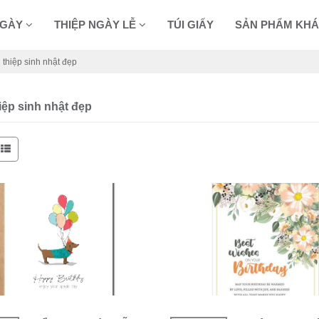
NGÀY
THIỆP NGÀY LỄ
TÚI GIẤY
SẢN PHẨM KH
thiệp sinh nhật đẹp
iệp sinh nhật đẹp