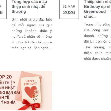
Tổng hợp các mẫu
Thiệp sinh nh
R
thiệp sinh nhật dễ
31 MAR
Birthday ép n
6
thương
2026
Greenwood – 
chúc...
Sinh nhật là dịp đặc biệt
Trong nhịp sống
để mỗi người lưu giữ
của công việc 
những khoảnh khắc ý
doanh, những l
nghĩa và nhận về những
đôi khi trở nên g
lời chúc tốt đẹp từ người
Thế nhưng, m
thân, bạn bè. Bên cạnh...
thiệp chúc mừ
nhật được chuẩn.