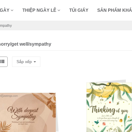
NGÀY
THIỆP NGÀY LỄ
TÚI GIẤY
SẢN PHẨM KH
sympathy
sorry/get well/sympathy
Sắp xếp