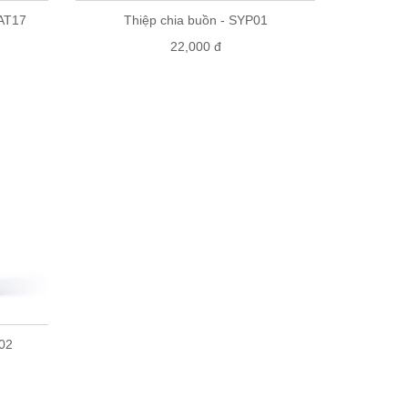
 AT17
Thiệp chia buồn - SYP01
22,000 đ
02