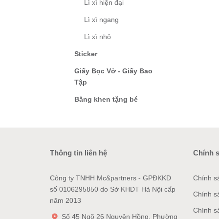
Lì xì hiện đại
Lì xì ngang
Lì xì nhỏ
Sticker
Giấy Bọc Vở - Giấy Bao
Tập
Bằng khen tặng bé
Thông tin liên hệ
Chính 
Công ty TNHH Mc&partners - GPĐKKD
Chính s
số 0106295850 do Sở KHDT Hà Nội cấp
Chính s
năm 2013
Chính s
Số 45 Ngõ 26 Nguyên Hồng, Phường